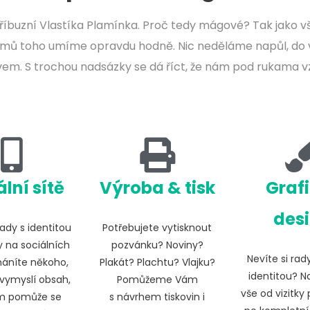
říbuzní Vlastíka Plamínka. Proč tedy mágové? Tak jako vši
filmů toho umíme opravdu hodně. Nic neděláme napůl, do 
em. S trochou nadsázky se dá říct, že nám pod rukama vz
lní sítě
Výroba & tisk
Graf
des
rady s identitou
Potřebujete vytisknout
y na sociálních
pozvánku? Noviny?
Nevíte si rady
háníte někoho,
Plakát? Plachtu? Vlajku?
identitou? 
vymyslí obsah,
Pomůžeme Vám
vše od vizitky 
m pomůže se
s návrhem tiskovin i