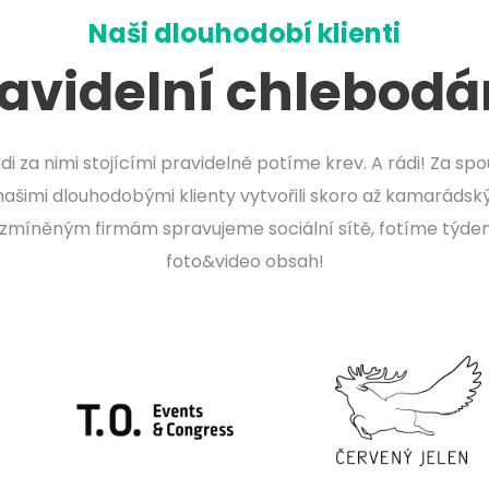
Naši dlouhodobí klienti
avidelní chlebodá
lidi za nimi stojícími pravidelně potíme krev. A rádi! Za sp
našimi dlouhodobými klienty vytvořili skoro až kamarádsk
 zmíněným firmám spravujeme sociální sítě, fotíme týde
foto&video obsah!