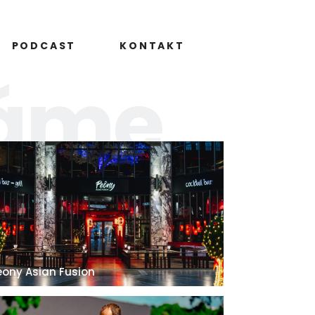
PODCAST
KONTAKT
káme
eony Asian Fusion