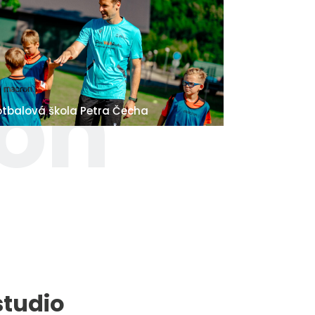
 on
otbalová škola Petra Čecha
studio