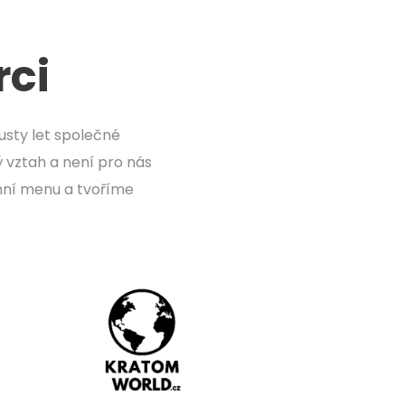
rci
ousty let společné
ý vztah a není pro nás
nní menu a tvoříme