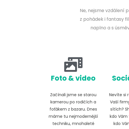
Ne, nejsme vzdálení p
z pohádek i fantasy 
naplno a s úsměv
Foto & video
Sociá
Začínali jsme se starou
Nevíte si 
kamerou po rodičích a
Vaší firm
foťákem z bazaru. Dnes
sítích? S
máme tu nejmodernější
kdo Vám 
techniku, mnohaleté
kdo Vá