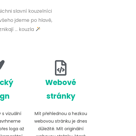
chni slavní kouzelníci
všeho jdeme po hlavě,
nikají … kouzla
ický
Webové
ign
stránky
 s vizuální
Mít přehlednou a hezkou
Navrhneme
webovou stránku je dnes
přes loga až
důležité. Mít originální