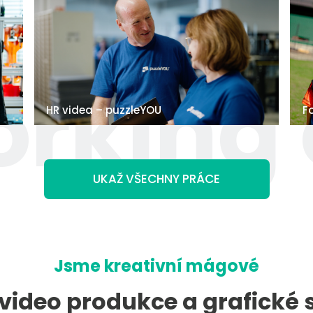
rking
HR videa – puzzleYOU
F
UKAŽ VŠECHNY PRÁCE
Jsme kreativní mágové
 video produkce a grafické 