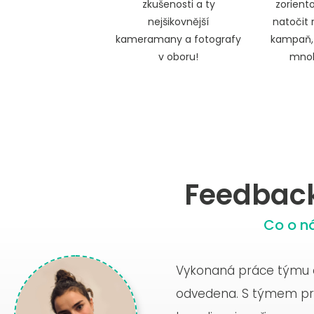
zkušenosti a ty
zorien
nejšikovnější
natočit 
kameramany a fotografy
kampaň, 
v oboru!
mnoh
Feedbac
Co o ná
Vykonaná práce týmu ac
Spolupráce s celým t
Pravidelně spolupracu
odvedena. S týmem pro
potkali v roce 2019, a
Ochotný a schopný tým