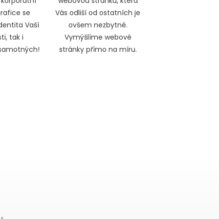
 korporátní
webovou stránku, která
grafice se
Vás odliší od ostatních je
dentita Vaší
ovšem nezbytné.
i, tak i
Vymýšlíme webové
 samotných!
stránky přímo na míru.
se
o