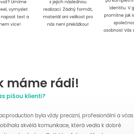
po kompletní
tovat? Umíme
s jejich následnou
identitu. V 
reel, vymyslet
realizací. Žádný formát,
promítne jak i
napsat text a
materiál ani velikost pro
společnost
em více!
nás není překážkou!
osobnost Vás
k máme rádi!
s píšou klienti?
production byla vždy precizní, profesionální a včas
ýmem acproduction je splněným snem. Poprvé jsme 
jeme na různých projektech, vždy bez problémů.
bíhala skvělá komunikace, která vedla k dobré
 to vlastně náhodou při natáčení hokejové promo
 s invenčními nápady, které posunou každý výstup 