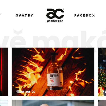
Y
SVATBY
FACEBOX
vě ma
4Elements
P